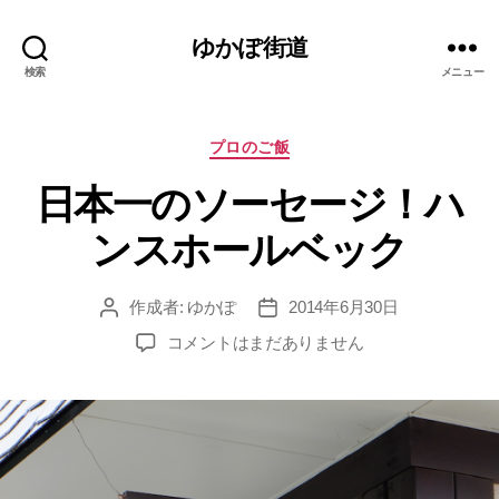
ゆかぽ街道
検索
メニュー
カ
プロのご飯
テ
日本一のソーセージ！ハ
ゴ
リ
ンスホールベック
ー
作成者:
ゆかぽ
2014年6月30日
投
投
稿
稿
日
コメントはまだありません
者
日
本
一
の
ソ
ー
セ