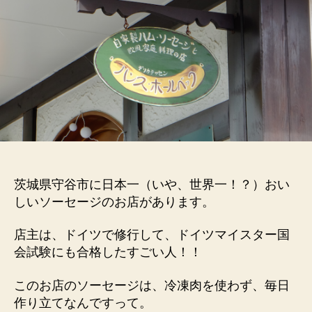
ー
ジ！
ハ
ン
ス
ホ
ー
ル
ベ
ッ
ク
へ
茨城県守谷市に日本一（いや、世界一！？）おい
の
しいソーセージのお店があります。
店主は、ドイツで修行して、ドイツマイスター国
会試験にも合格したすごい人！！
このお店のソーセージは、冷凍肉を使わず、毎日
作り立てなんですって。