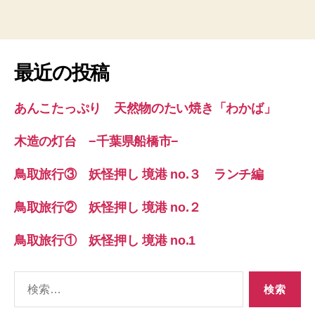
最近の投稿
あんこたっぷり 天然物のたい焼き「わかば」
木造の灯台 −千葉県船橋市−
鳥取旅行③ 妖怪押し 境港 no.３ ランチ編
鳥取旅行② 妖怪押し 境港 no.２
鳥取旅行① 妖怪押し 境港 no.1
検
索
対