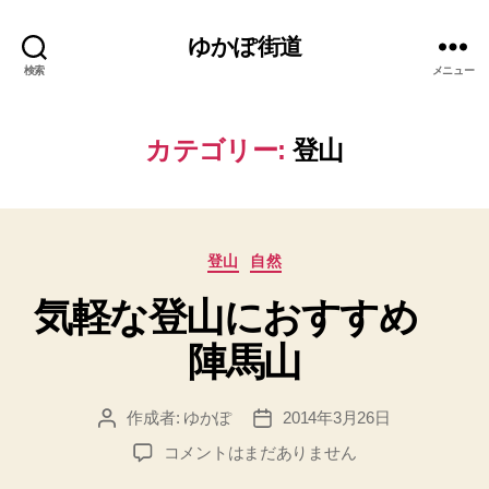
ゆかぽ街道
検索
メニュー
カテゴリー:
登山
カ
登山
自然
テ
気軽な登山におすすめ
ゴ
リ
陣馬山
ー
作成者:
ゆかぽ
2014年3月26日
投
投
稿
稿
気
コメントはまだありません
者
日
軽