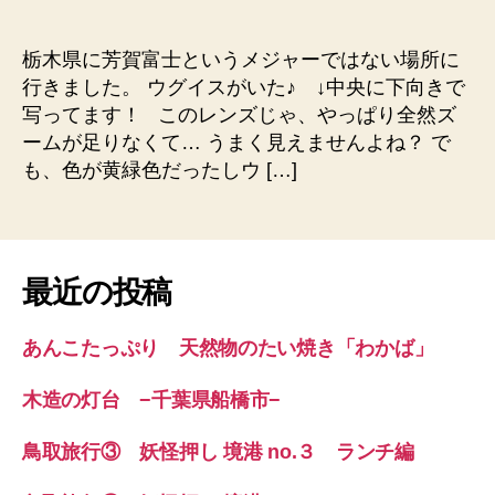
へ
の
栃木県に芳賀富士というメジャーではない場所に
行きました。 ウグイスがいた♪ ↓中央に下向きで
写ってます！ このレンズじゃ、やっぱり全然ズ
ームが足りなくて… うまく見えませんよね？ で
も、色が黄緑色だったしウ […]
最近の投稿
あんこたっぷり 天然物のたい焼き「わかば」
木造の灯台 −千葉県船橋市−
鳥取旅行③ 妖怪押し 境港 no.３ ランチ編