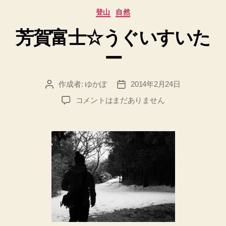
カ
登山
自然
テ
芳賀富士☆うぐいすいた
ゴ
リ
ー
ー
作成者:
ゆかぽ
2014年2月24日
投
投
稿
稿
芳
コメントはまだありません
者
日
賀
富
士
☆
う
ぐ
い
す
い
た
ー