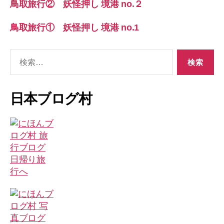
鳥取旅行② 妖怪押し 境港 no.２
鳥取旅行① 妖怪押し 境港 no.1
検
索
対
象:
日本ブログ村