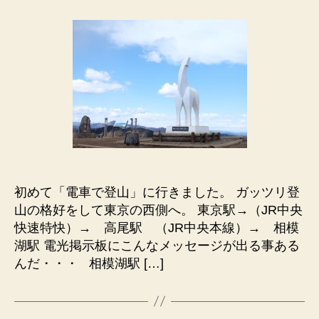
な
登
山
に
お
す
す
め
陣
馬
山
へ
初めて「電車で登山」に行きました。 ガッツリ登
の
山の格好をして東京の西側へ。 東京駅→（JR中央
快速特快）→ 高尾駅 （JR中央本線）→ 相模
湖駅 電光掲示板にこんなメッセージが出る事ある
んだ・・・ 相模湖駅 […]