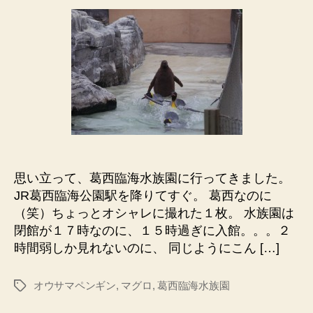
臨
海
水
族
園
☆
マ
グ
ロ！
ペ
ン
思い立って、葛西臨海水族園に行ってきました。
ギ
JR葛西臨海公園駅を降りてすぐ。 葛西なのに
ン
の
（笑）ちょっとオシャレに撮れた１枚。 水族園は
ヒ
閉館が１７時なのに、１５時過ぎに入館。。。２
ナ！！
時間弱しか見れないのに、 同じようにこん […]
へ
の
オウサマペンギン
,
マグロ
,
葛西臨海水族園
タ
グ