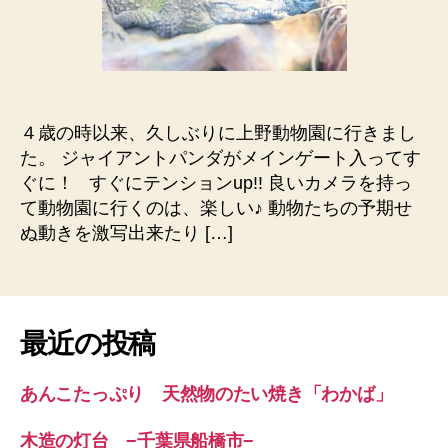
い！
ワ
ニ
も
か
わ
４歳の時以来、久しぶりに上野動物園に行きまし
い
た。 ジャイアントパンダがメインゲート入ってす
い
☆
ぐに！ すぐにテンションup!! 良いカメラを持っ
上
て動物園に行くのは、楽しい♪ 動物たちの予期せ
野
ぬ動きを激写出来たり […]
動
物
園
☆
へ
最近の投稿
の
あんこたっぷり 天然物のたい焼き「わかば」
木造の灯台 −千葉県船橋市−