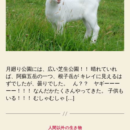
り
公
園
[２
泊
３
日
熊
本
旅
月廻り公園には、広い芝生公園！！ 晴れていれ
行]
へ
ば、阿蘇五岳の一つ、根子岳が キレイに見えるは
の
ずでしたが、曇りでした。 ん？？ ヤギーーー
ーー！！！ なんだかたくさんやってきた。 子供も
いる！！！ むしゃむしゃ […]
カ
人間以外の生き物