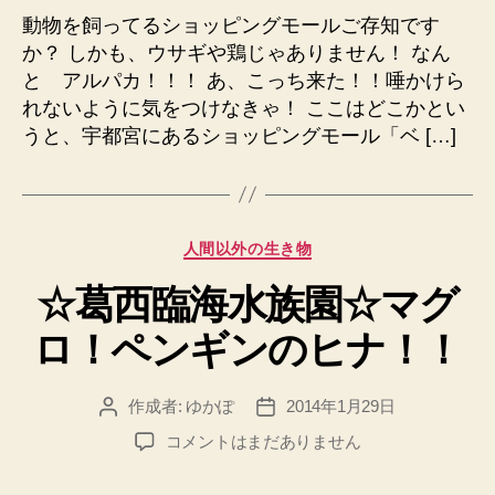
宮
動物を飼ってるショッピングモールご存知です
へ
か？ しかも、ウサギや鶏じゃありません！ なん
の
と アルパカ！！！ あ、こっち来た！！唾かけら
れないように気をつけなきゃ！ ここはどこかとい
うと、宇都宮にあるショッピングモール「ベ […]
カ
人間以外の生き物
テ
☆葛西臨海水族園☆マグ
ゴ
リ
ロ！ペンギンのヒナ！！
ー
作成者:
ゆかぽ
2014年1月29日
投
投
稿
稿
☆
コメントはまだありません
者
日
葛
西