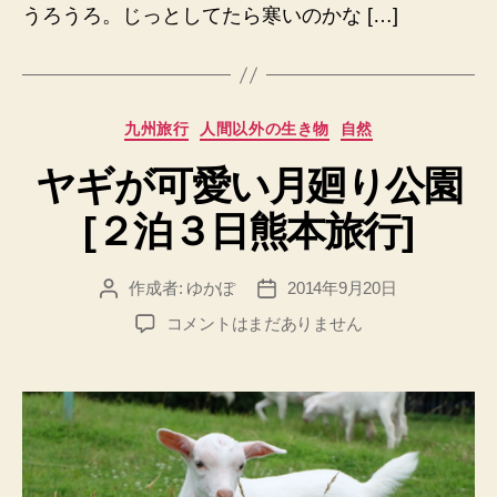
うろうろ。じっとしてたら寒いのかな […]
カ
九州旅行
人間以外の生き物
自然
テ
ヤギが可愛い月廻り公園
ゴ
リ
[２泊３日熊本旅行]
ー
作成者:
ゆかぽ
2014年9月20日
投
投
稿
稿
ヤ
コメントはまだありません
者
日
ギ
が
可
愛
い
月
廻