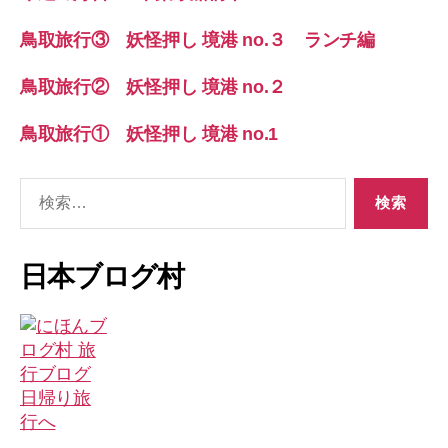
鳥取旅行③ 妖怪押し 境港 no.３ ランチ編
鳥取旅行② 妖怪押し 境港 no.２
鳥取旅行① 妖怪押し 境港 no.1
検
索
対
象:
日本ブログ村