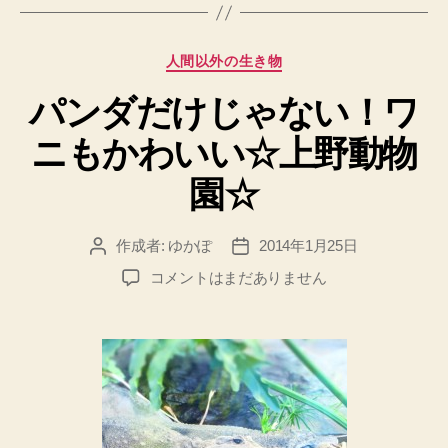
カ
人間以外の生き物
テ
パンダだけじゃない！ワ
ゴ
リ
ニもかわいい☆上野動物
ー
園☆
作成者:
ゆかぽ
2014年1月25日
投
投
稿
稿
パ
コメントはまだありません
者
日
ン
ダ
だ
け
じ
ゃ
な