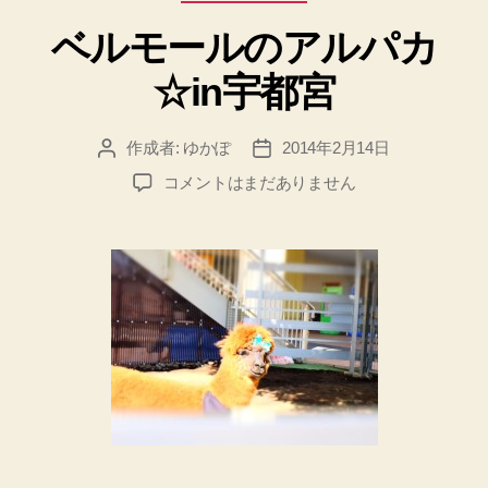
テ
ベルモールのアルパカ
ゴ
リ
☆in宇都宮
ー
作成者:
ゆかぽ
2014年2月14日
投
投
稿
稿
ベ
コメントはまだありません
者
日
ル
モ
ー
ル
の
ア
ル
パ
カ
☆in
宇
都