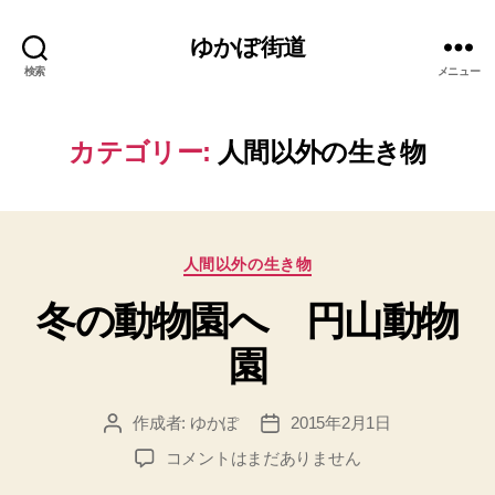
ゆかぽ街道
検索
メニュー
カテゴリー:
人間以外の生き物
カ
人間以外の生き物
テ
冬の動物園へ 円山動物
ゴ
リ
園
ー
作成者:
ゆかぽ
2015年2月1日
投
投
稿
稿
冬
コメントはまだありません
者
日
の