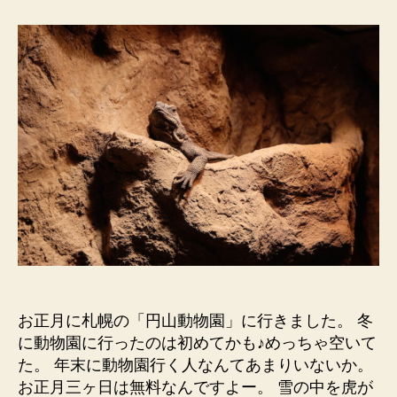
動
物
園
へ
円
山
動
物
園
へ
の
お正月に札幌の「円山動物園」に行きました。 冬
に動物園に行ったのは初めてかも♪めっちゃ空いて
た。 年末に動物園行く人なんてあまりいないか。
お正月三ヶ日は無料なんですよー。 雪の中を虎が