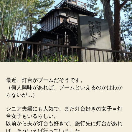
県
船
橋
市
−
へ
の
最近、灯台がブームだそうです。
（何人興味があれば、ブームといえるのかはわか
らないが…）
シニア夫婦にも人気で、また灯台好きの女子＝灯
台女子もいるらしい。
以前から夫が灯台も好きで、旅行先に灯台があれ
ば、そういえば行っていました。