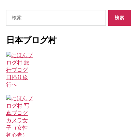
検
索
対
象:
日本ブログ村