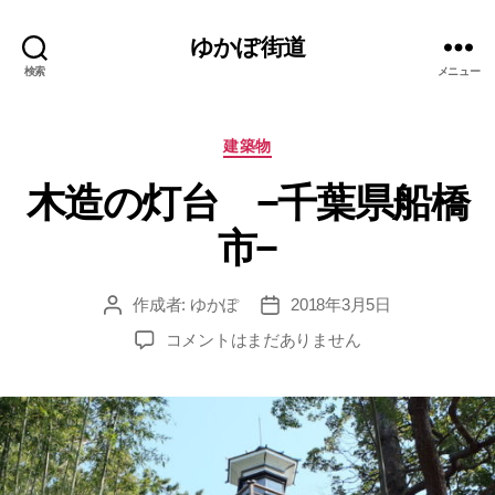
ゆかぽ街道
検索
メニュー
カ
建築物
テ
木造の灯台 −千葉県船橋
ゴ
リ
市−
ー
作成者:
ゆかぽ
2018年3月5日
投
投
稿
稿
木
コメントはまだありません
者
日
造
の
灯
台
−千
葉