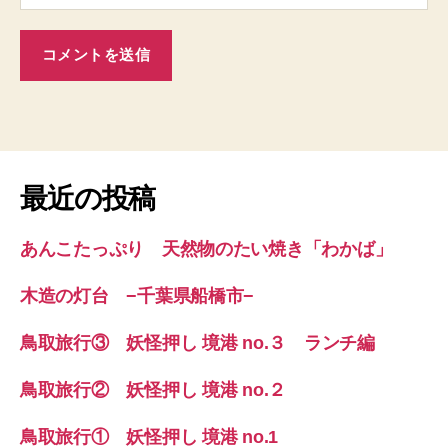
最近の投稿
あんこたっぷり 天然物のたい焼き「わかば」
木造の灯台 −千葉県船橋市−
鳥取旅行③ 妖怪押し 境港 no.３ ランチ編
鳥取旅行② 妖怪押し 境港 no.２
鳥取旅行① 妖怪押し 境港 no.1